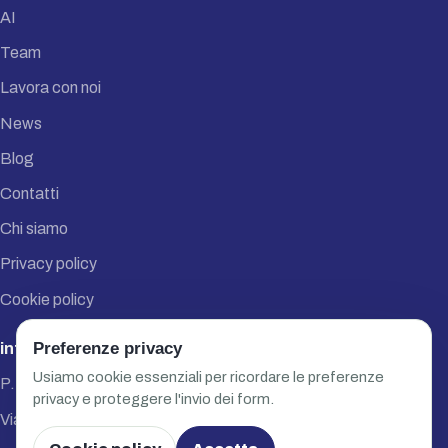
AI
Team
Lavora con noi
News
Blog
Contatti
Chi siamo
Privacy policy
Cookie policy
Preferenze privacy
info@sorgetech.it
Usiamo cookie essenziali per ricordare le preferenze
P.IVA / C.F. 04568230249
privacy e proteggere l'invio dei form.
Via Pasubio, 126/C - 36015 Schio (VI)