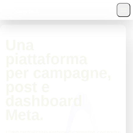
Menu principale
Una
piattaforma
per campagne,
post e
dashboard
Meta.
1Dash centralizza la gestione di campagne, contenuti e