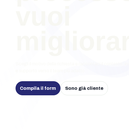
vuoi
migliorar
Scegli il motivo della richiesta e raccontaci il contesto:
e supporto verso il team più adatto.
Compila il form
Sono già cliente