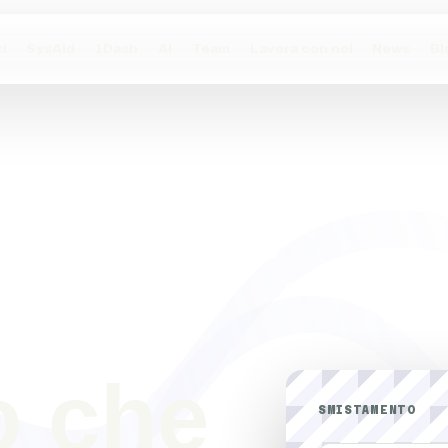
i
SysAid
1Dash
AI
Team
Lavora con noi
News
Bl
o che
SMISTAMENTO