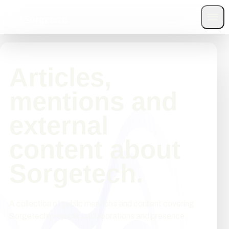
Main menu
Articles,
mentions and
external
content about
Sorgetech.
A collection of public mentions and content covering
Sorgetech projects, collaborations and presence.